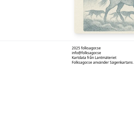
2025 folksagor.se
info@folksagor.se
Kartdata från Lantmäteriet
Folksagor.se använder Sägenkartans AP