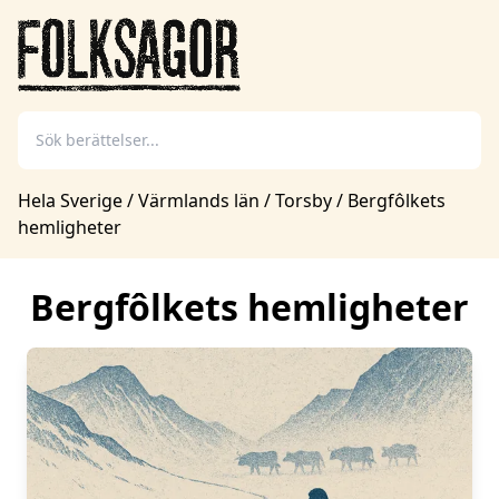
Hela Sverige
/
Värmlands län
/
Torsby
/
Bergfôlkets
hemligheter
Bergfôlkets hemligheter