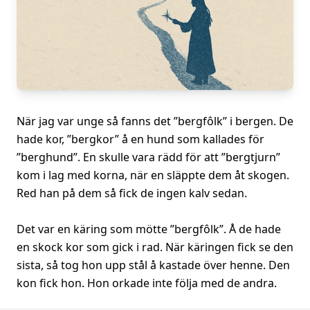
När jag var unge så fanns det ”bergfôlk” i bergen. De
hade kor, ”bergkor” å en hund som kallades för
”berghund”. En skulle vara rädd för att ”bergtjurn”
kom i lag med korna, när en släppte dem åt skogen.
Red han på dem så fick de ingen kalv sedan.
Det var en käring som mötte ”bergfôlk”. Å de hade
en skock kor som gick i rad. När käringen fick se den
sista, så tog hon upp stål å kastade över henne. Den
kon fick hon. Hon orkade inte följa med de andra.